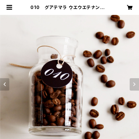
010 グアテマラ ウエウエテナンゴS
HB-City Roast | mikage coffe
e labo